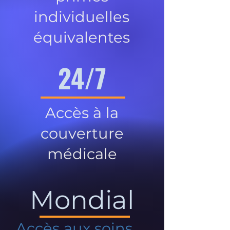
individuelles
équivalentes
24/7
Accès à la
couverture
médicale
Mondial
Accès aux soins