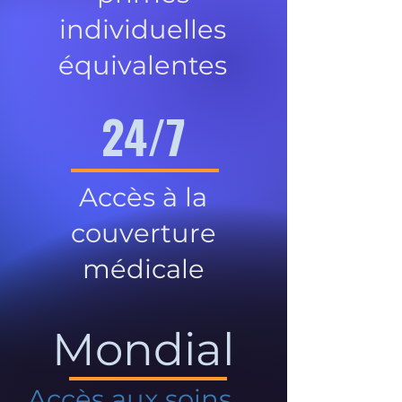
individuelles
équivalentes
24/7
Accès à la
couverture
médicale
Mondial
Accès aux soins