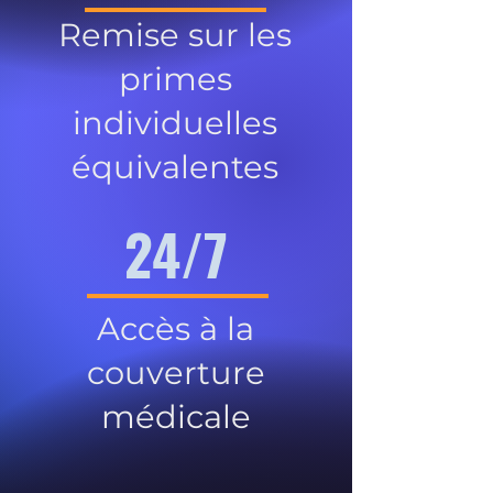
Remise sur les
primes
individuelles
équivalentes
24/7
Accès à la
couverture
médicale