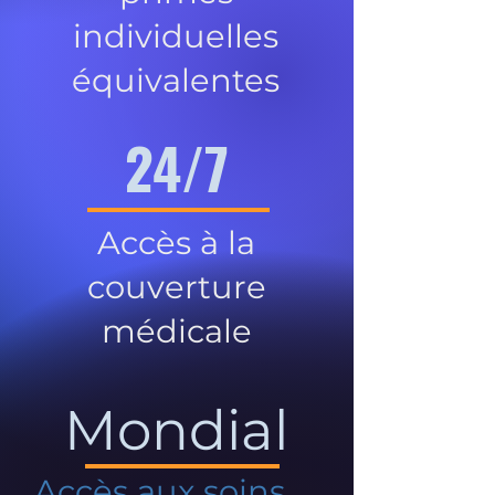
individuelles
équivalentes
24/7
Accès à la
couverture
médicale
Mondial
Accès aux soins