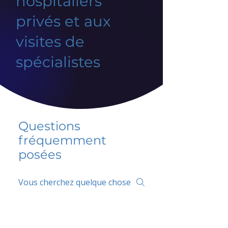
hospitaliers
privés et aux
visites de
spécialistes
Questions
fréquemment
posées
5 percent FAQ
FAQ de l'école