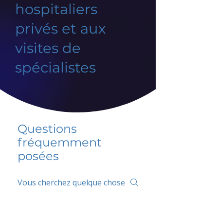
hospitaliers
privés et aux
visites de
spécialistes
Questions
fréquemment
posées
5 percent FAQ
FAQ de l'école