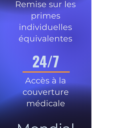
Remise sur les
primes
individuelles
équivalentes
24/7
Accès à la
couverture
médicale