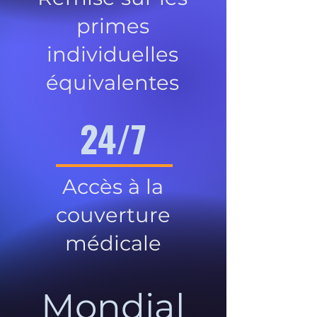
primes
individuelles
équivalentes
24/7
Accès à la
couverture
médicale
Mondial