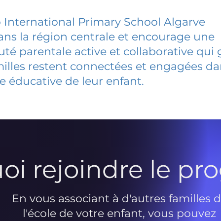
 International Primary School Algarve
dans la région centrale et encourage une
 parentale active et collaborative qui 
milles restent connectées et engagées d
e éducative de leur enfant.
oi rejoindre le p
En vous associant à d'autres familles 
l'école de votre enfant, vous pouvez