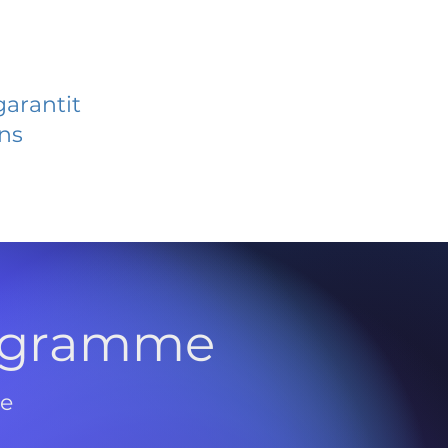
garantit
ans
rogramme
de