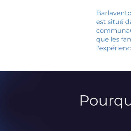
Barlavento
est situé 
communauté
que les fa
l'expérienc
Pourqu