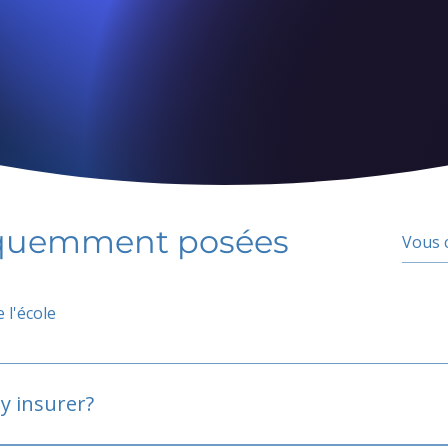
équemment posées
 l'école
y insurer?