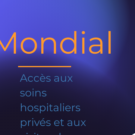
Mondial
Accès aux
soins
hospitaliers
privés et aux