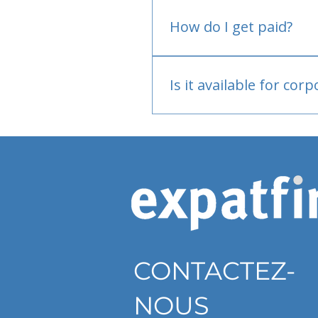
No.
How do I get paid?
Bank or PayPal, once appr
Is it available for cor
Currently individual only
CONTACTEZ-
NOUS