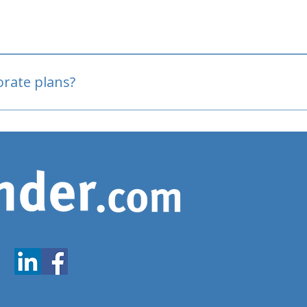
oved
porate plans?