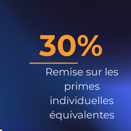
30%
Remise sur les
primes
individuelles
équivalentes