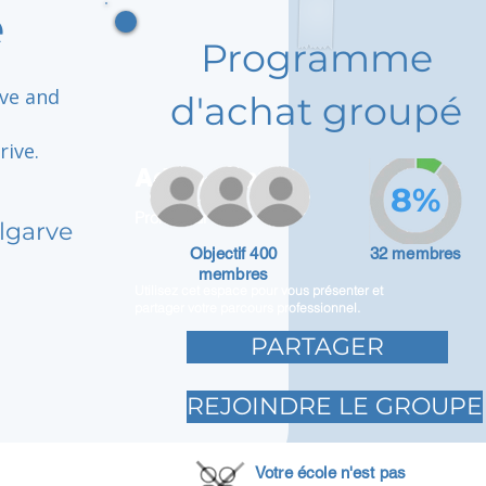
e
Programme
ive and
d'achat groupé
rive.
Adam Caar
8%
Promoteur
lgarve
Objectif 400
32 membres
membres
Utilisez cet espace pour vous présenter et
partager votre parcours professionnel.
PARTAGER
REJOINDRE LE GROUPE
Votre école n'est pas