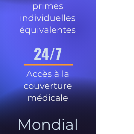
primes
individuelles
équivalentes
24/7
Accès à la
couverture
médicale
Mondial