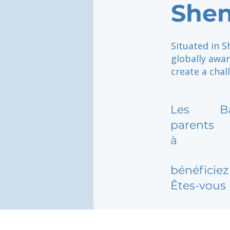
She
Situated in S
globally awa
create a chal
Les
B
parents
à
bénéficiez 
Êtes-vous 