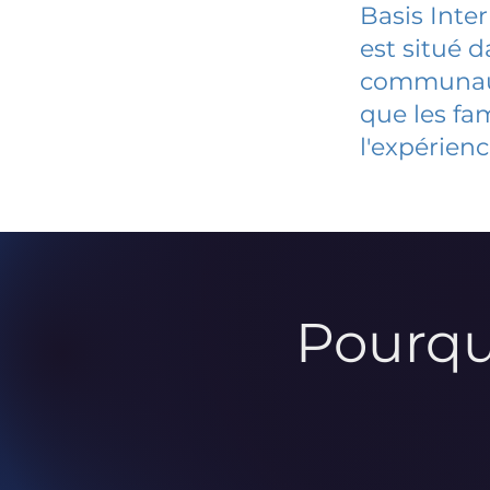
Basis Inte
est situé 
communauté
que les fa
l'expérienc
Pourqu