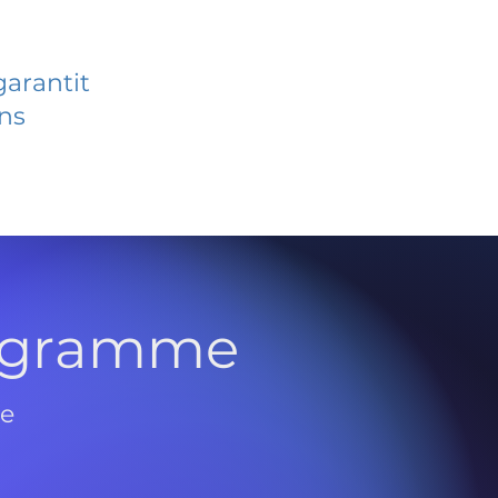
garantit
ans
rogramme
de