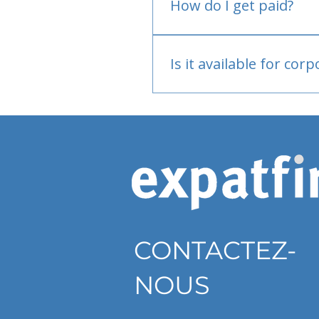
How do I get paid?
Bank or PayPal, once appr
Is it available for cor
Currently individual only
CONTACTEZ-
NOUS