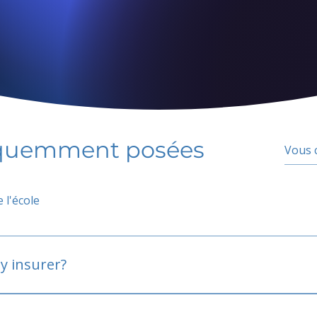
équemment posées
 l'école
y insurer?