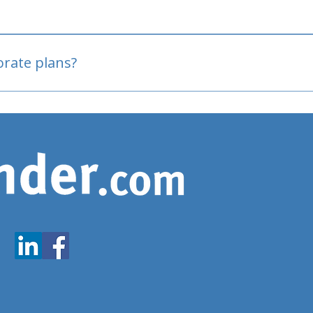
oved
porate plans?