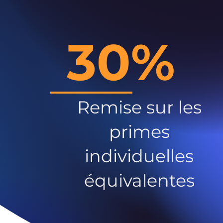
30%
Remise sur les
primes
individuelles
équivalentes