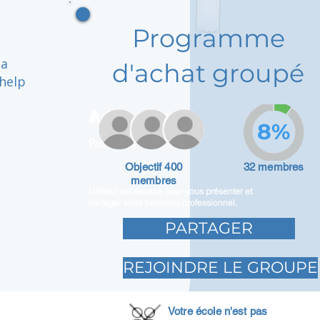
Programme
 a
d'achat groupé
help
Adam Caar
8%
Promoteur
Objectif 400
32 membres
membres
Utilisez cet espace pour vous présenter et
partager votre parcours professionnel.
PARTAGER
REJOINDRE LE GROUPE
Votre école n'est pas