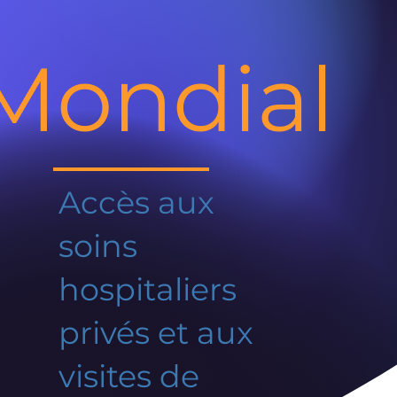
Mondial
Accès aux
soins
hospitaliers
privés et aux
visites de