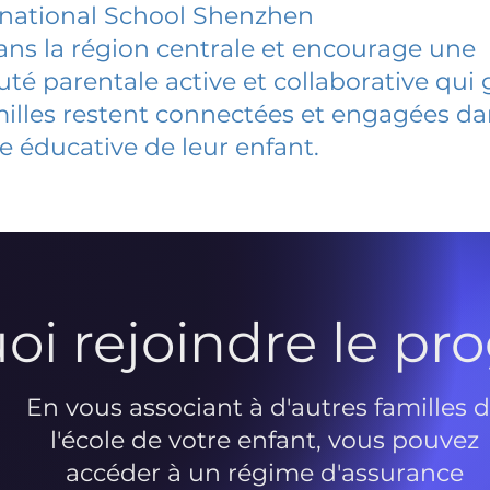
rnational School Shenzhen
dans la région centrale et encourage une
 parentale active et collaborative qui 
milles restent connectées et engagées d
e éducative de leur enfant.
oi rejoindre le p
En vous associant à d'autres familles 
l'école de votre enfant, vous pouvez
accéder à un régime d'assurance