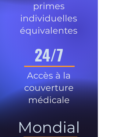
primes
individuelles
équivalentes
24/7
Accès à la
couverture
médicale
Mondial