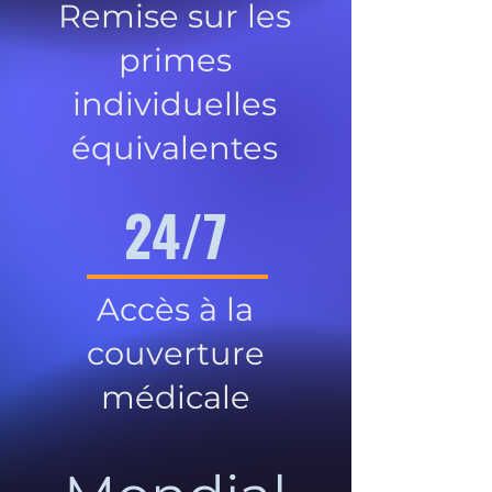
Remise sur les
primes
individuelles
équivalentes
24/7
Accès à la
couverture
médicale