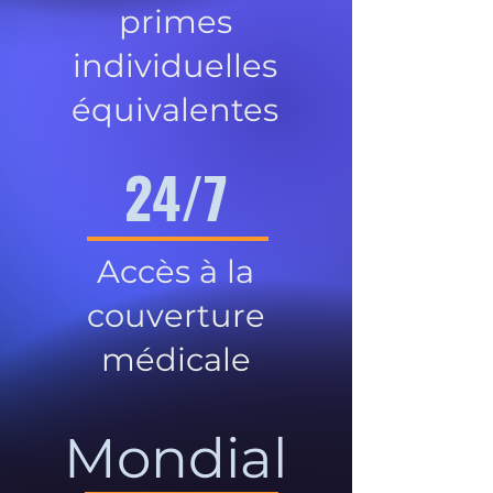
primes
individuelles
équivalentes
24/7
Accès à la
couverture
médicale
Mondial