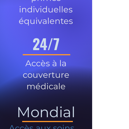
individuelles
équivalentes
24/7
Accès à la
couverture
médicale
Mondial
Accès aux soins