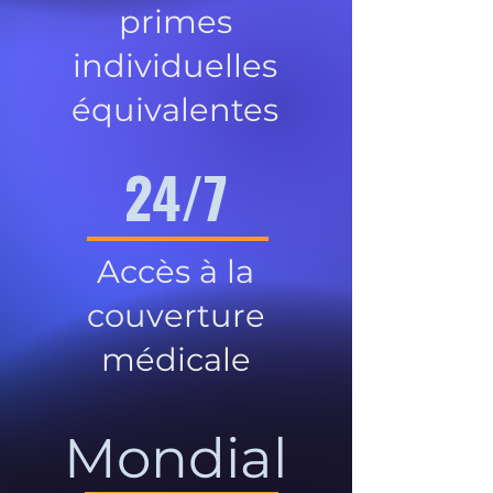
primes
individuelles
équivalentes
24/7
Accès à la
couverture
médicale
Mondial