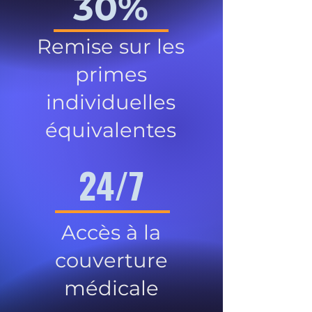
30%
Remise sur les
primes
individuelles
équivalentes
24/7
Accès à la
couverture
médicale