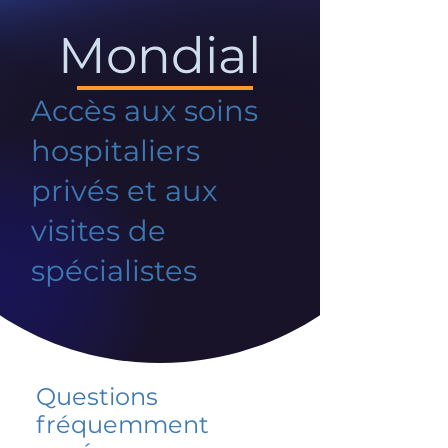
Mondial
Accès aux soins
hospitaliers
privés et aux
visites de
spécialistes
Questions
fréquemment