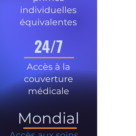
individuelles
équivalentes
24/7
Accès à la
couverture
médicale
Mondial
Accès aux soins