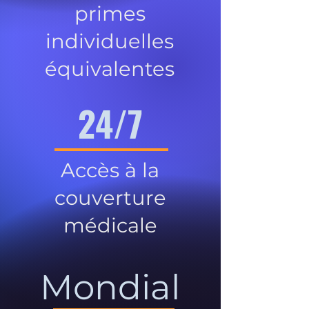
primes
individuelles
équivalentes
24/7
Accès à la
couverture
médicale
Mondial