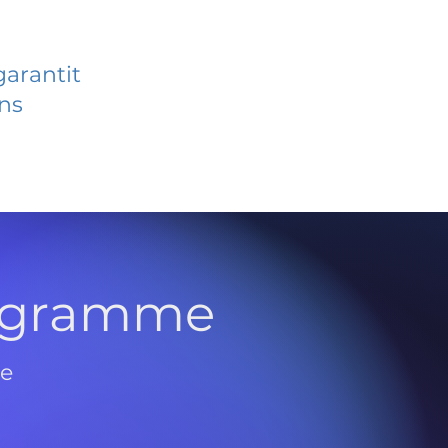
garantit
ans
rogramme
de