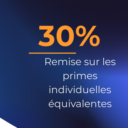
30%
Remise sur les
primes
individuelles
équivalentes