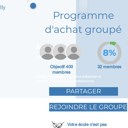
lly
Programme
d'achat groupé
Adam Caar
8%
Promoteur
Objectif 400
32 membres
membres
Utilisez cet espace pour vous présenter et
partager votre parcours professionnel.
PARTAGER
REJOINDRE LE GROUPE
Votre école n'est pas