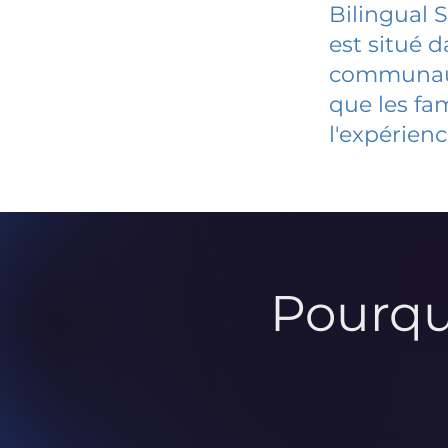
Bilingual 
est situé 
communauté
que les fa
l'expérienc
Pourqu