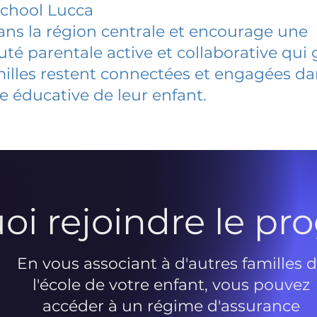
School Lucca
dans la région centrale et encourage une
 parentale active et collaborative qui 
milles restent connectées et engagées d
e éducative de leur enfant.
oi rejoindre le p
En vous associant à d'autres familles 
l'école de votre enfant, vous pouvez
accéder à un régime d'assurance