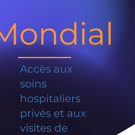
Mondial
Accès aux
soins
hospitaliers
privés et aux
visites de