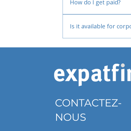
How do I get paid?
Bank or PayPal, once appr
Is it available for cor
Currently individual only
CONTACTEZ-
NOUS