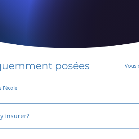
équemment posées
 l'école
y insurer?