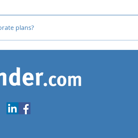
oved
porate plans?