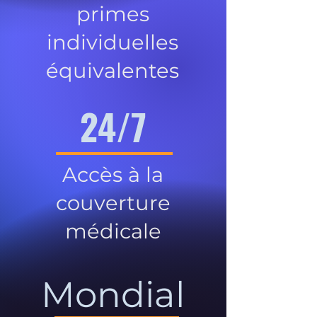
primes
individuelles
équivalentes
24/7
Accès à la
couverture
médicale
Mondial