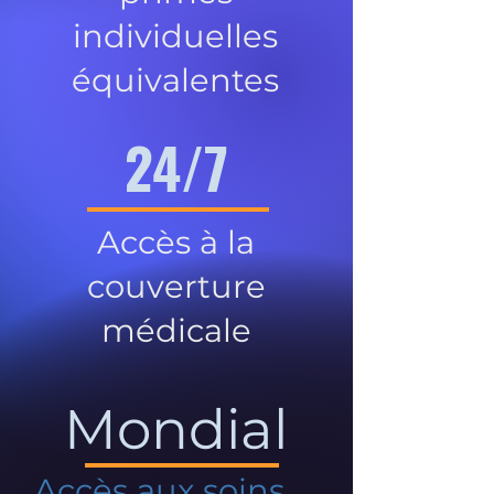
individuelles
équivalentes
24/7
Accès à la
couverture
médicale
Mondial
Accès aux soins