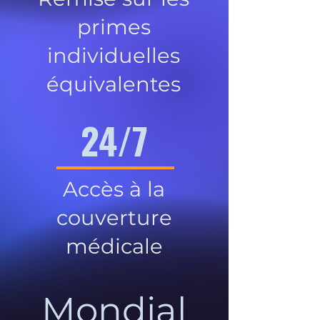
primes
individuelles
équivalentes
24/7
Accès à la
couverture
médicale
Mondial