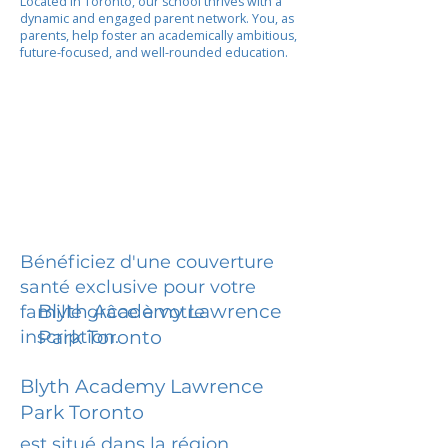
Located in Toronto, our school thrives with a
dynamic and engaged parent network. You, as
parents, help foster an academically ambitious,
future-focused, and well-rounded education.
Bénéficiez d'une couverture
santé exclusive pour votre
Blyth Academy Lawrence
famille grâce à votre
inscription.
Park Toronto
Blyth Academy Lawrence
Park Toronto
est situé dans la région