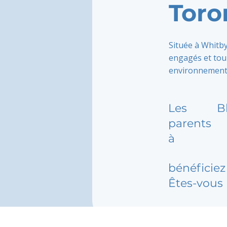
Toro
Située à Whitb
engagés et tour
environnement 
Les
B
parents
à
bénéficiez 
Êtes-vous 