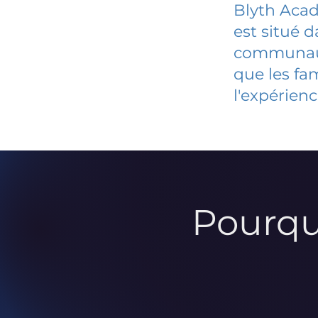
Blyth Aca
est situé 
communauté
que les fa
l'expérienc
Pourqu