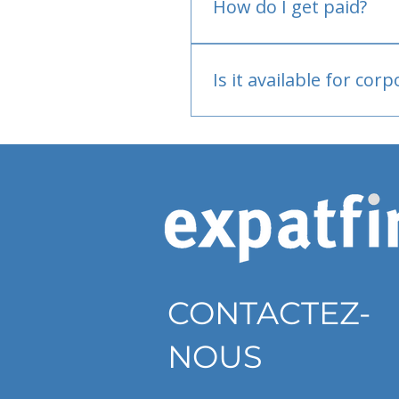
How do I get paid?
Bank or PayPal, once appr
Is it available for cor
Currently individual only
CONTACTEZ-
NOUS