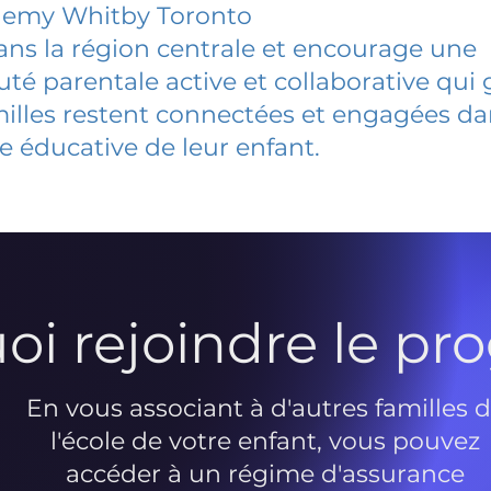
demy Whitby Toronto
dans la région centrale et encourage une
 parentale active et collaborative qui 
milles restent connectées et engagées d
e éducative de leur enfant.
oi rejoindre le p
En vous associant à d'autres familles 
l'école de votre enfant, vous pouvez
accéder à un régime d'assurance