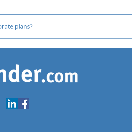
oved
porate plans?