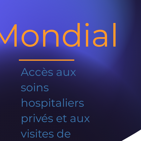
Mondial
Accès aux
soins
hospitaliers
privés et aux
visites de