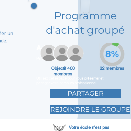
Programme
s
d'achat groupé
éer un
nde.
Adam Caar
8%
Promoteur
Objectif 400
32 membres
membres
Utilisez cet espace pour vous présenter et
partager votre parcours professionnel.
PARTAGER
REJOINDRE LE GROUPE
Votre école n'est pas