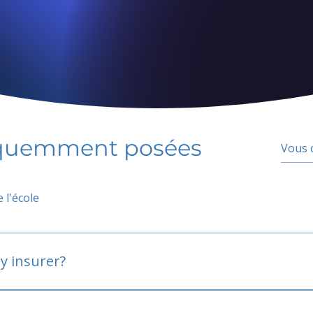
équemment posées
 l'école
y insurer?