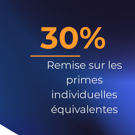
30%
Remise sur les
primes
individuelles
équivalentes