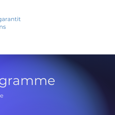
garantit
ans
rogramme
de