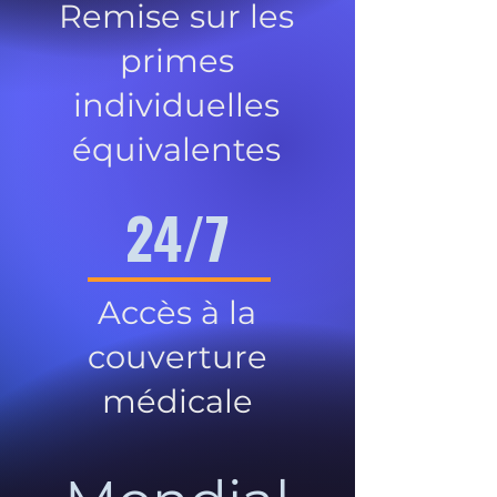
Remise sur les
primes
individuelles
équivalentes
24/7
Accès à la
couverture
médicale