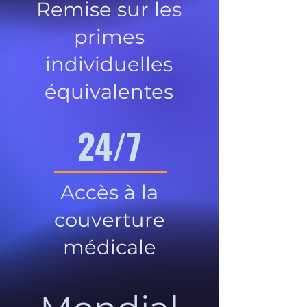
Remise sur les
primes
individuelles
équivalentes
24/7
Accès à la
couverture
médicale