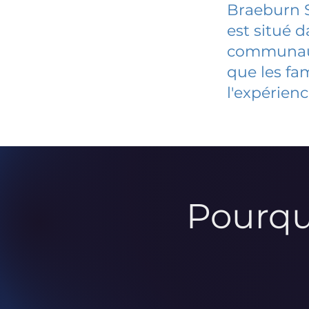
Braeburn 
est situé 
communauté
que les fa
l'expérienc
Pourqu