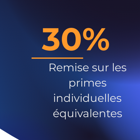
30%
Remise sur les
primes
individuelles
équivalentes