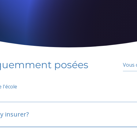
équemment posées
 l'école
y insurer?