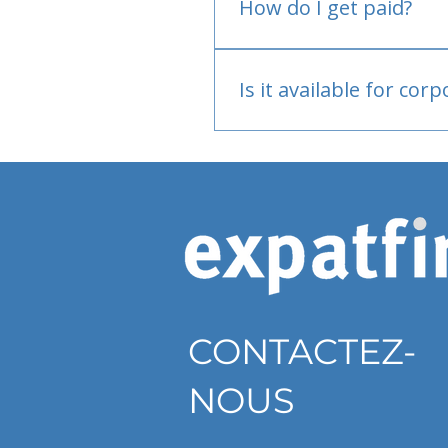
How do I get paid?
Bank or PayPal, once appr
Is it available for cor
Currently individual only
CONTACTEZ-
NOUS