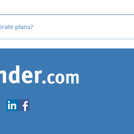
oved
porate plans?