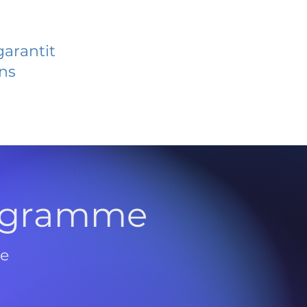
garantit
ans
rogramme
de