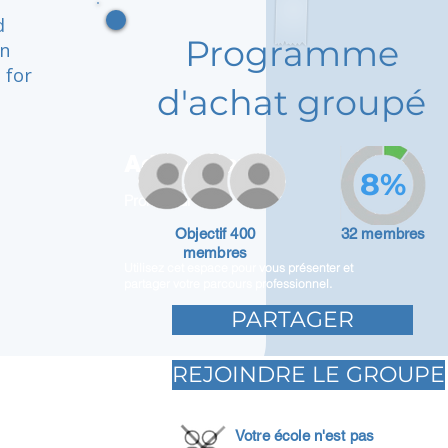
d
Programme
an
 for
d'achat groupé
Adam Caar
8%
Promoteur
Objectif 400
32 membres
membres
Utilisez cet espace pour vous présenter et
partager votre parcours professionnel.
PARTAGER
REJOINDRE LE GROUPE
Votre école n'est pas