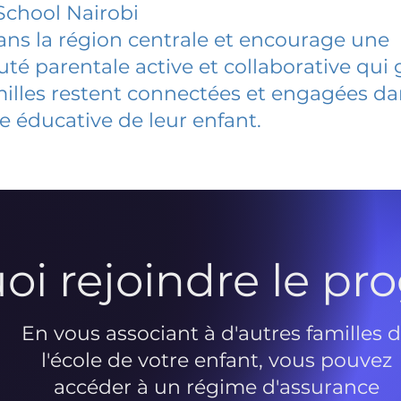
School Nairobi
dans la région centrale et encourage une
 parentale active et collaborative qui 
milles restent connectées et engagées d
e éducative de leur enfant.
oi rejoindre le p
En vous associant à d'autres familles 
l'école de votre enfant, vous pouvez
accéder à un régime d'assurance