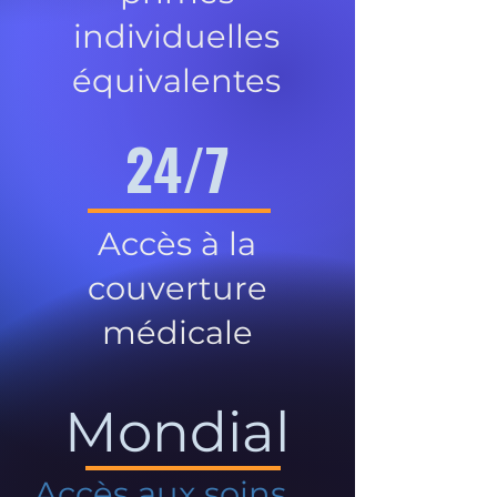
individuelles
équivalentes
24/7
Accès à la
couverture
médicale
Mondial
Accès aux soins