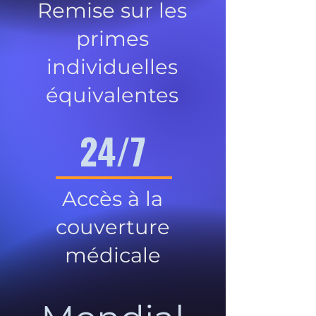
Remise sur les
primes
individuelles
équivalentes
24/7
Accès à la
couverture
médicale