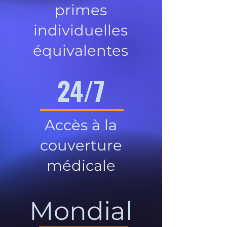
primes
individuelles
équivalentes
24/7
Accès à la
couverture
médicale
Mondial