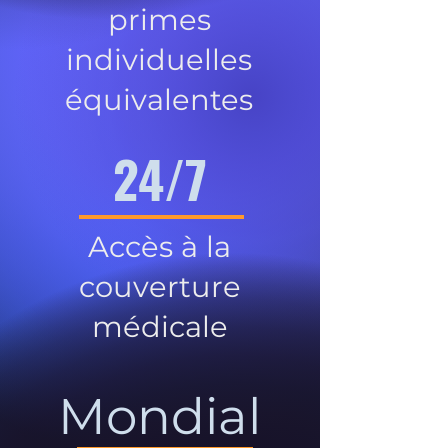
primes
individuelles
équivalentes
24/7
Accès à la
couverture
médicale
Mondial