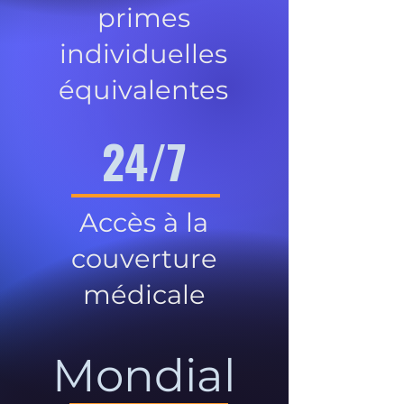
primes
individuelles
équivalentes
24/7
Accès à la
couverture
médicale
Mondial