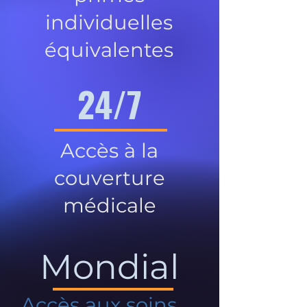
individuelles
équivalentes
24/7
Accès à la
couverture
médicale
Mondial
Accès aux soins