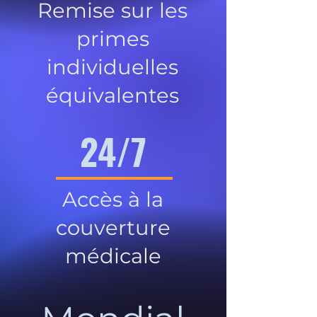
Remise sur les
primes
individuelles
équivalentes
24/7
Accès à la
couverture
médicale