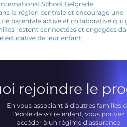
 International School Belgrade
dans la région centrale et encourage une
 parentale active et collaborative qui 
milles restent connectées et engagées d
e éducative de leur enfant.
oi rejoindre le p
En vous associant à d'autres familles 
l'école de votre enfant, vous pouvez
accéder à un régime d'assurance