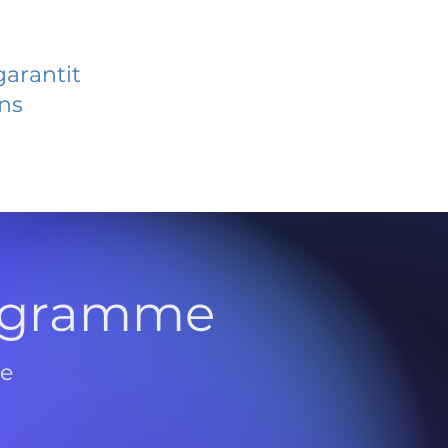
garantit
ans
rogramme
de