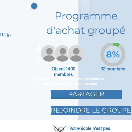
Programme
d'achat groupé
ring,
Adam Caar
8%
Promoteur
Objectif 400
32 membres
membres
Utilisez cet espace pour vous présenter et
partager votre parcours professionnel.
PARTAGER
REJOINDRE LE GROUPE
Votre école n'est pas