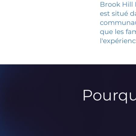
Brook Hill
est situé 
communauté
que les fa
l'expérienc
Pourqu