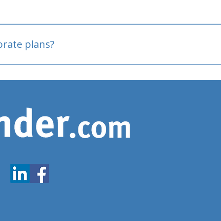
oved
porate plans?