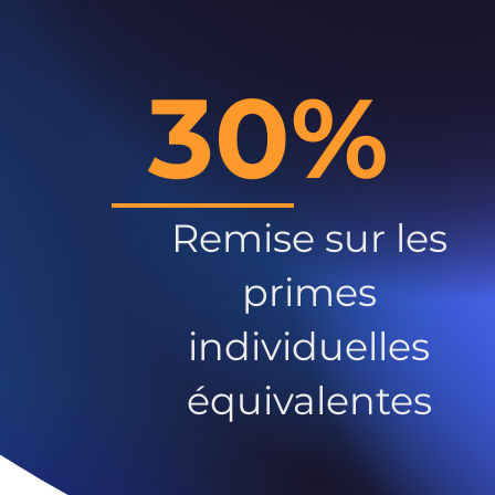
30%
Remise sur les
primes
individuelles
équivalentes