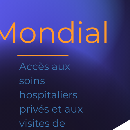
Mondial
Accès aux
soins
hospitaliers
privés et aux
visites de