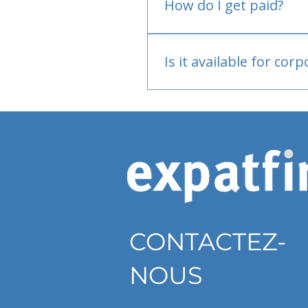
How do I get paid?
Bank or PayPal, once appr
Is it available for cor
Currently individual only
CONTACTEZ-
NOUS