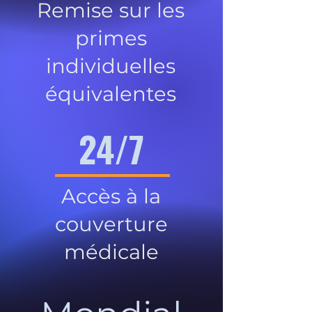
Remise sur les
primes
individuelles
équivalentes
24/7
Accès à la
couverture
médicale