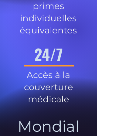
primes
individuelles
équivalentes
24/7
Accès à la
couverture
médicale
Mondial