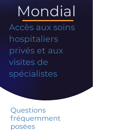
Mondial
Accès aux soins
hospitaliers
privés et aux
visites de
spécialistes
Questions
fréquemment
posées