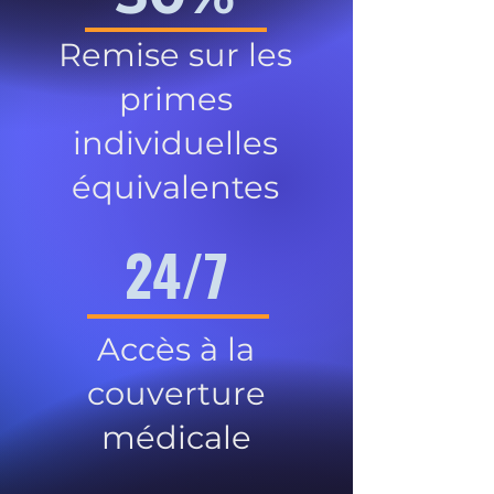
Remise sur les
primes
individuelles
équivalentes
24/7
Accès à la
couverture
médicale