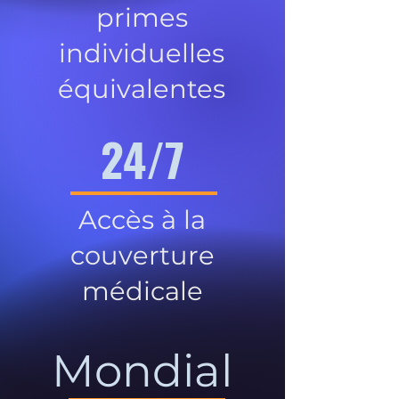
primes
individuelles
équivalentes
24/7
Accès à la
couverture
médicale
Mondial