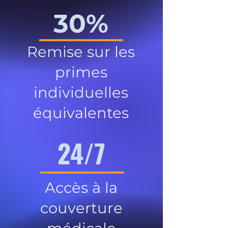
30%
Remise sur les
primes
individuelles
équivalentes
24/7
Accès à la
couverture