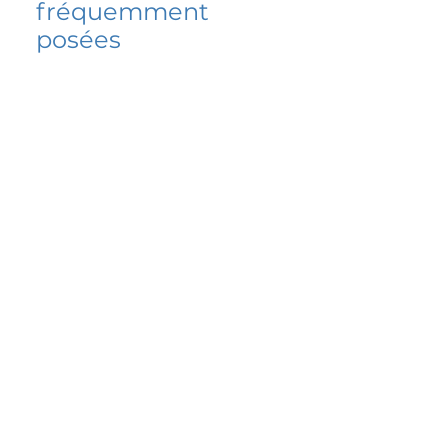
fréquemment
posées
5 percent FAQ
FAQ de l'école
Do I have to change
my insurer?
No.
How do I get paid?
Bank or PayPal, once approved
Is it available for
corporate plans?