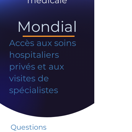
médicale
Mondial
Accès aux soins
hospitaliers
privés et aux
visites de
spécialistes
Questions