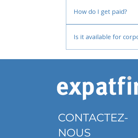
No.
How do I get paid?
Bank or PayPal, once appr
Is it available for cor
Currently individual only
CONTACTEZ-
NOUS