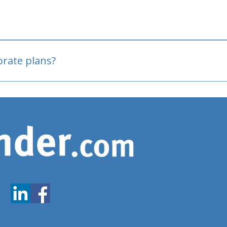
oved
porate plans?