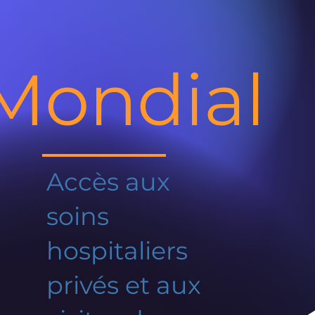
Mondial
Accès aux
soins
hospitaliers
privés et aux