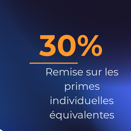
30%
Remise sur les
primes
individuelles
équivalentes