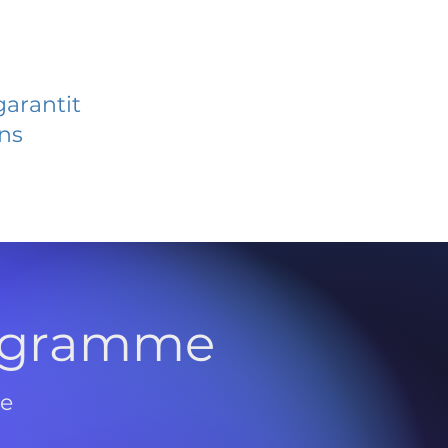
garantit
ans
rogramme
de