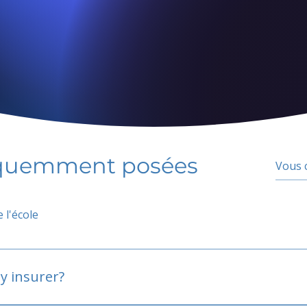
équemment posées
 l'école
y insurer?