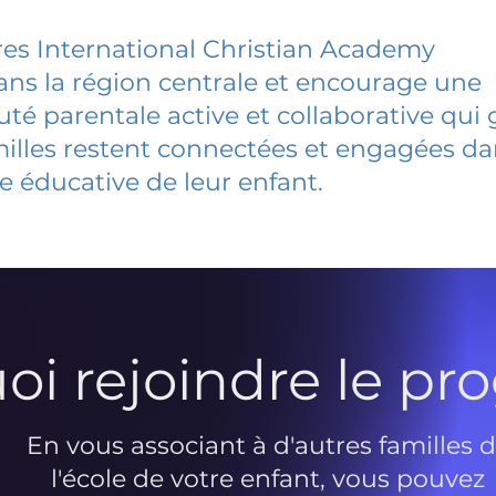
es International Christian Academy
dans la région centrale et encourage une
 parentale active et collaborative qui 
milles restent connectées et engagées d
e éducative de leur enfant.
oi rejoindre le p
En vous associant à d'autres familles 
l'école de votre enfant, vous pouvez