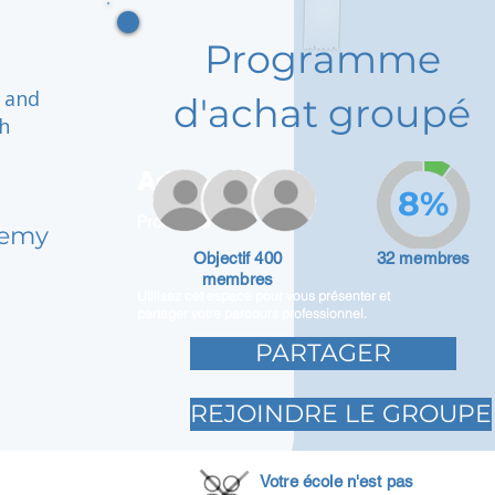
Programme
n and
d'achat groupé
h
Adam Caar
8%
Promoteur
demy
Objectif 400
32 membres
membres
Utilisez cet espace pour vous présenter et
partager votre parcours professionnel.
PARTAGER
REJOINDRE LE GROUPE
Votre école n'est pas