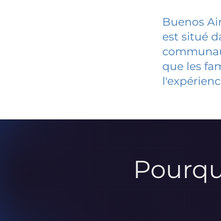
Buenos Air
est situé 
communauté
que les fa
l'expérienc
Pourqu