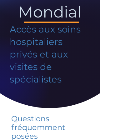
Mondial
Accès aux soins
hospitaliers
privés et aux
visites de
spécialistes
Questions
fréquemment
posées