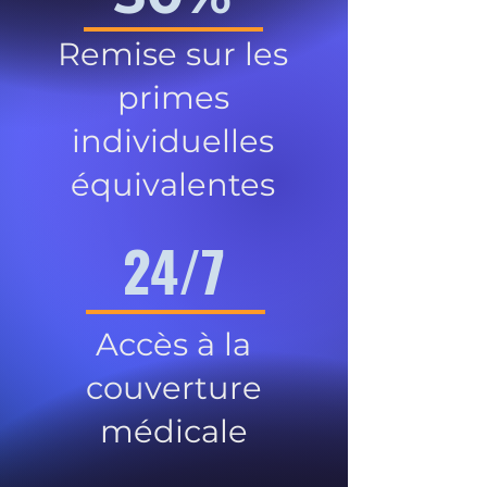
Remise sur les
primes
individuelles
équivalentes
24/7
Accès à la
couverture
médicale