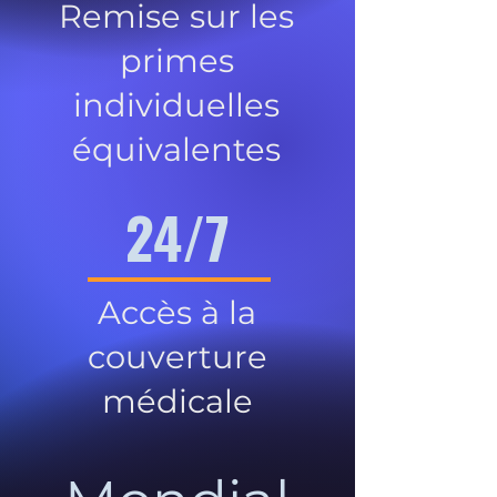
Remise sur les
primes
individuelles
équivalentes
24/7
Accès à la
couverture
médicale