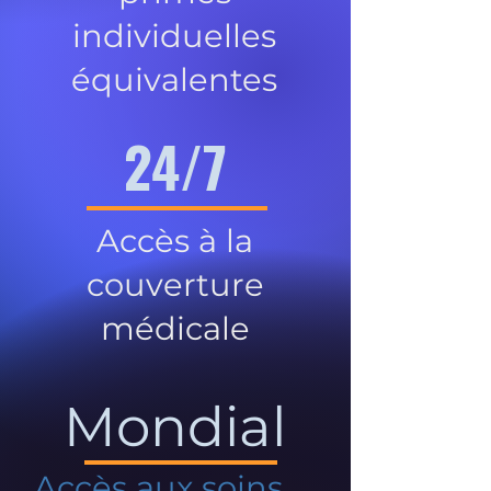
individuelles
équivalentes
24/7
Accès à la
couverture
médicale
Mondial
Accès aux soins