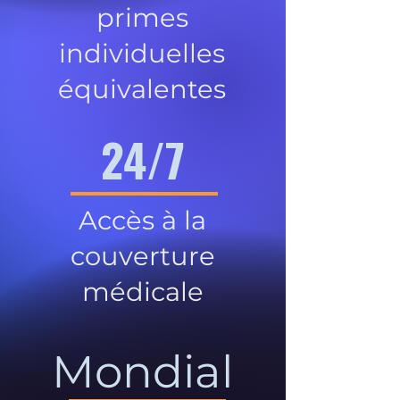
primes
individuelles
équivalentes
24/7
Accès à la
couverture
médicale
Mondial