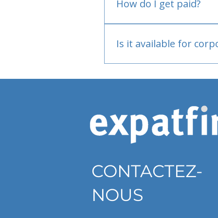
How do I get paid?
Bank or PayPal, once appr
Is it available for cor
Currently individual only
CONTACTEZ-
NOUS