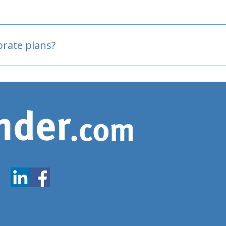
oved
porate plans?