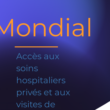
Mondial
Accès aux
soins
hospitaliers
privés et aux
visites de