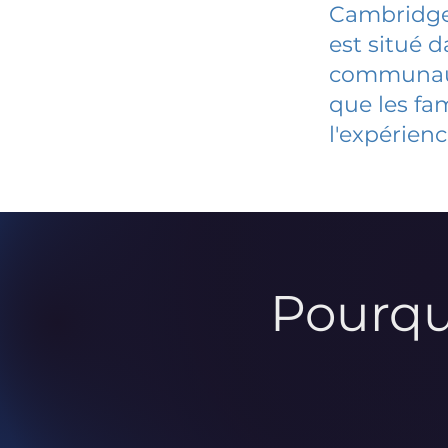
Cambridg
est situé 
communauté
que les fa
l'expérienc
Pourqu