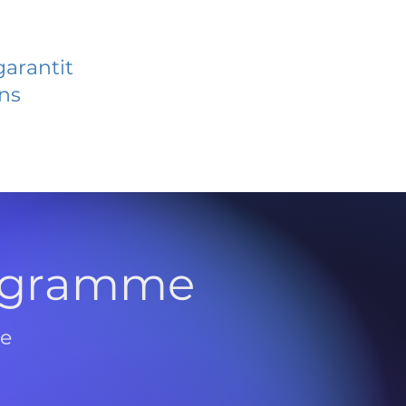
garantit
ans
rogramme
de