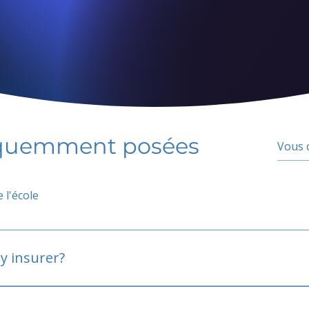
équemment posées
 l'école
y insurer?