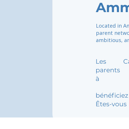
Amm
Located in A
parent networ
ambitious, an
Les
C
parents
à
bénéficiez 
Êtes-vous 