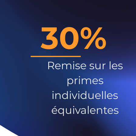
30%
Remise sur les
primes
individuelles
équivalentes