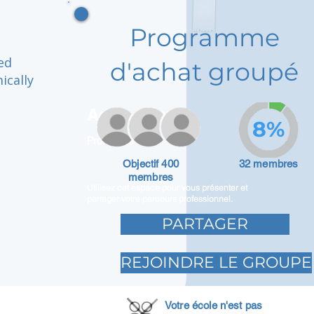
Programme
ed
d'achat groupé
ically
Adam Caar
8%
Promoteur
Objectif 400
32 membres
membres
Utilisez cet espace pour vous présenter et
partager votre parcours professionnel.
PARTAGER
REJOINDRE LE GROUPE
Votre école n'est pas