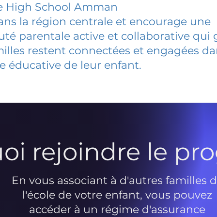
e High School Amman
dans la région centrale et encourage une
 parentale active et collaborative qui 
milles restent connectées et engagées d
e éducative de leur enfant.
oi rejoindre le p
En vous associant à d'autres familles 
l'école de votre enfant, vous pouvez
accéder à un régime d'assurance