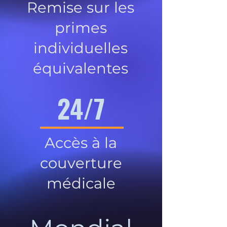
Remise sur les
primes
individuelles
équivalentes
24/7
Accès à la
couverture
médicale