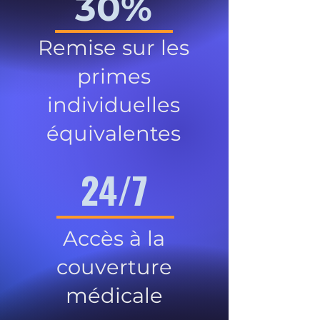
30%
Remise sur les
primes
individuelles
équivalentes
24/7
Accès à la
couverture
médicale