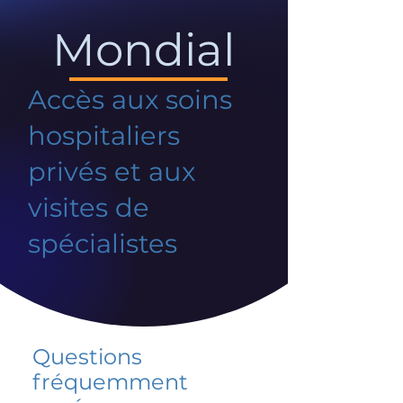
Mondial
Accès aux soins
hospitaliers
privés et aux
visites de
spécialistes
Questions
fréquemment