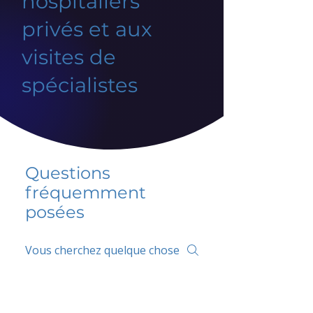
hospitaliers
privés et aux
visites de
spécialistes
Questions
fréquemment
posées
5 percent FAQ
FAQ de l'école