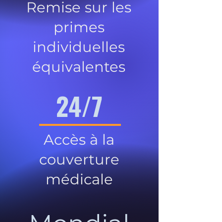
Remise sur les
primes
individuelles
équivalentes
24/7
Accès à la
couverture
médicale